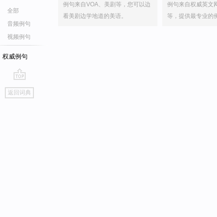
例句来自VOA、美剧等，您可以边
例句来自权威英文
全部
看美剧边学地道的美语。
等，提供最专业的
音频例句
视频例句
权威例句
go
返回词典
top