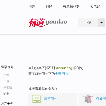
词典
翻译
有道精品课
云笔记
中英
有道 - 网易旗下搜索
双语例句
当前分类下找不到"
disquieting
"的例句。
查看双语例句下的
全部例句
全部
口语
书面语
或者看看其他分类：
论文
原声例句
权威例
原声例句