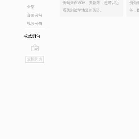
例句来自VOA、美剧等，您可以边
例句
全部
看美剧边学地道的美语。
等，
音频例句
视频例句
权威例句
go
返回词典
top