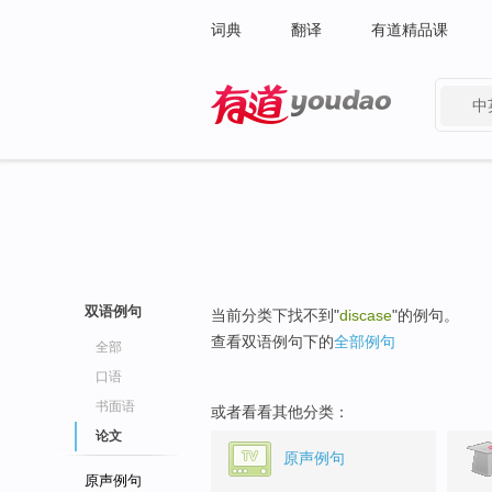
词典
翻译
有道精品课
中
有道 - 网易旗下搜索
双语例句
当前分类下找不到"
discase
"的例句。
查看双语例句下的
全部例句
全部
口语
书面语
或者看看其他分类：
论文
原声例句
原声例句