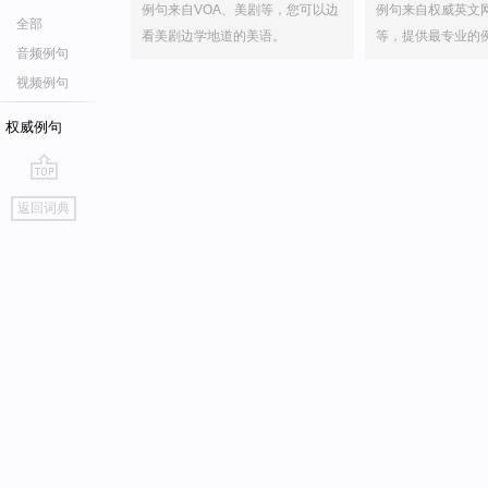
例句来自VOA、美剧等，您可以边
例句来自权威英文
全部
看美剧边学地道的美语。
等，提供最专业的
音频例句
视频例句
权威例句
go
返回词典
top