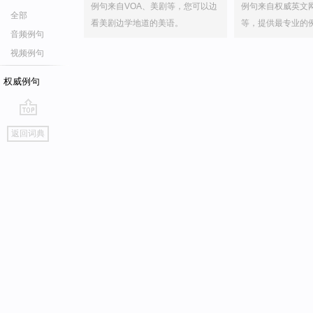
例句来自VOA、美剧等，您可以边
例句来自权威英文
全部
看美剧边学地道的美语。
等，提供最专业的
音频例句
视频例句
权威例句
go
返回词典
top