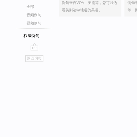
例句来自VOA、美剧等，您可以边
例句
全部
看美剧边学地道的美语。
等，
音频例句
视频例句
权威例句
go
返回词典
top