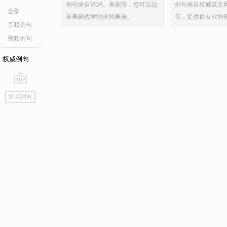
例句来自VOA、美剧等，您可以边
例句来自权威英文
全部
看美剧边学地道的美语。
等，提供最专业的
音频例句
视频例句
权威例句
go
返回词典
top