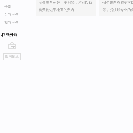
例句来自VOA、美剧等，您可以边
例句来自权威英文
全部
看美剧边学地道的美语。
等，提供最专业的
音频例句
视频例句
权威例句
go
返回词典
top