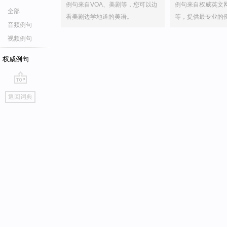
例句来自VOA、美剧等，您可以边
例句来自权威英文
全部
看美剧边学地道的美语。
等，提供最专业的
音频例句
视频例句
权威例句
go
返回词典
top