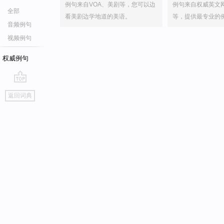
例句来自VOA、美剧等，您可以边
例句来自权威英文
全部
看美剧边学地道的美语。
等，提供最专业的
音频例句
视频例句
权威例句
go
返回词典
top