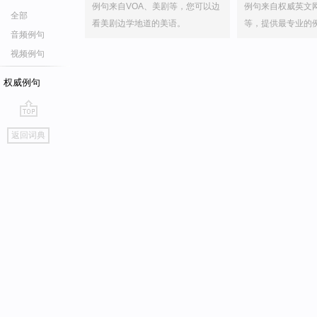
例句来自VOA、美剧等，您可以边
例句来自权威英文
全部
看美剧边学地道的美语。
等，提供最专业的
音频例句
视频例句
权威例句
go
返回词典
top