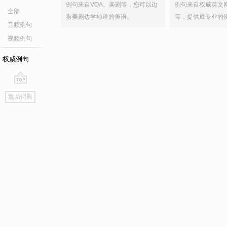
例句来自VOA、美剧等，您可以边
例句来自权威英文
全部
看美剧边学地道的美语。
等，提供最专业的
音频例句
视频例句
权威例句
go
返回词典
top