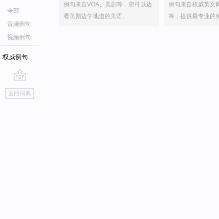
例句来自VOA、美剧等，您可以边
例句来自权威英文
全部
看美剧边学地道的美语。
等，提供最专业的
音频例句
视频例句
权威例句
go
返回词典
top