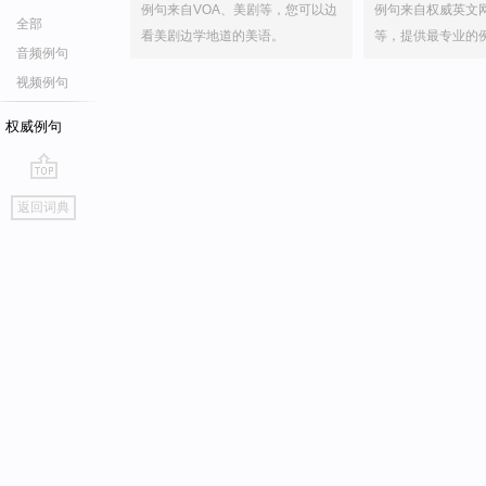
例句来自VOA、美剧等，您可以边
例句来自权威英文
全部
看美剧边学地道的美语。
等，提供最专业的
音频例句
视频例句
权威例句
go
返回词典
top