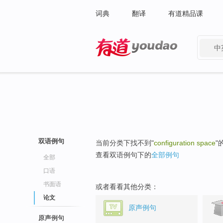
词典
翻译
有道精品课
中
有道 - 网易旗下搜索
双语例句
当前分类下找不到"
configuration space
"
查看双语例句下的
全部例句
全部
口语
书面语
或者看看其他分类：
论文
原声例句
原声例句