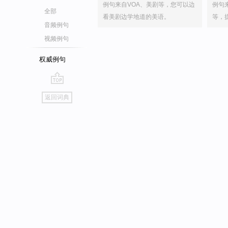
例句来自VOA、美剧等，您可以边
例句
全部
看美剧边学地道的美语。
等，
音频例句
视频例句
权威例句
go
返回词典
top