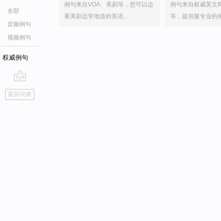
例句来自VOA、美剧等，您可以边
例句来自权威英文
全部
看美剧边学地道的美语。
等，提供最专业的
音频例句
视频例句
权威例句
go
返回词典
top