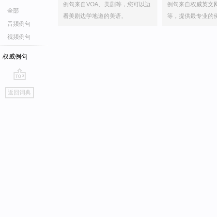
例句来自VOA、美剧等，您可以边
例句来自权威英文
全部
看美剧边学地道的美语。
等，提供最专业的
音频例句
视频例句
权威例句
go
返回词典
top