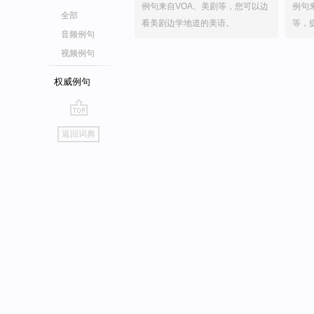
例句来自VOA、美剧等，您可以边
例句
全部
看美剧边学地道的美语。
等，
音频例句
视频例句
权威例句
go
返回词典
top