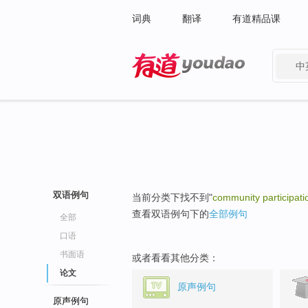
词典
翻译
有道精品课
中
有道 - 网易旗下搜索
双语例句
当前分类下找不到"
community participati
查看双语例句下的
全部例句
全部
口语
书面语
或者看看其他分类：
论文
原声例句
原声例句