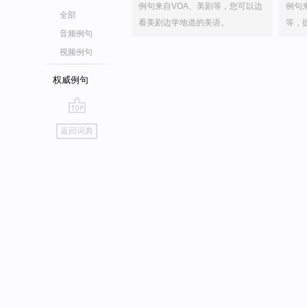
例句来自VOA、美剧等，您可以边
例句
全部
看美剧边学地道的美语。
等，
音频例句
视频例句
权威例句
go
返回词典
top