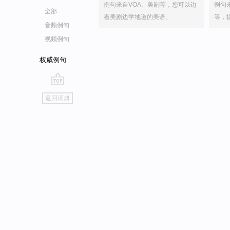
例句来自VOA、美剧等，您可以边
例句
全部
看美剧边学地道的美语。
等，
音频例句
视频例句
权威例句
go
返回词典
top