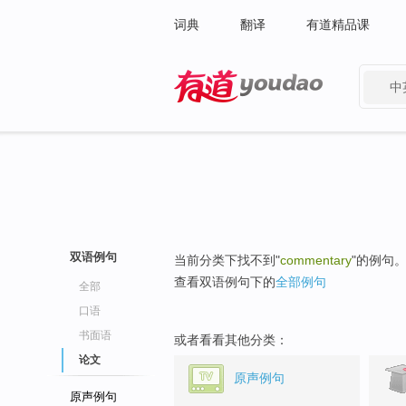
词典
翻译
有道精品课
中
有道 - 网易旗下搜索
双语例句
当前分类下找不到"
commentary
"的例句
查看双语例句下的
全部例句
全部
口语
书面语
或者看看其他分类：
论文
原声例句
原声例句