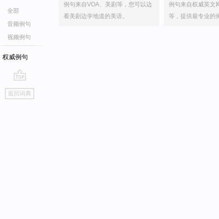
例句来自VOA、美剧等，您可以边
例句来自权威英文
全部
看美剧边学地道的美语。
等，提供最专业的
音频例句
视频例句
权威例句
go
返回词典
top