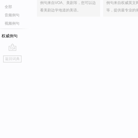
例句来自VOA、美剧等，您可以边
例句来自权威英文
全部
看美剧边学地道的美语。
等，提供最专业的
音频例句
视频例句
权威例句
go
返回词典
top