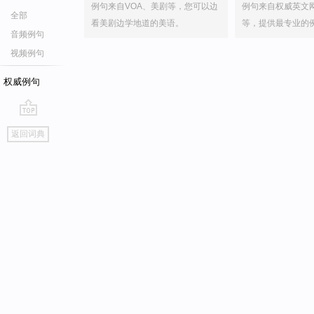
例句来自VOA、美剧等，您可以边
例句来自权威英文
全部
看美剧边学地道的美语。
等，提供最专业的
音频例句
视频例句
权威例句
go
返回词典
top