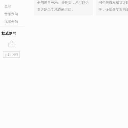
例句来自VOA、美剧等，您可以边
例句来自权威英文
全部
看美剧边学地道的美语。
等，提供最专业的
音频例句
视频例句
权威例句
go
返回词典
top