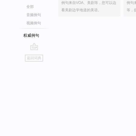
例句来自VOA、美剧等，您可以边
例句
全部
看美剧边学地道的美语。
等，
音频例句
视频例句
权威例句
go
返回词典
top