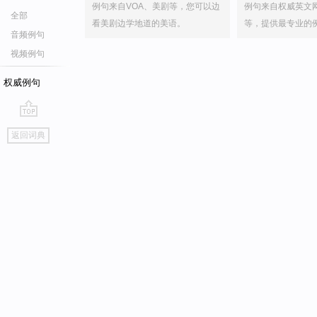
例句来自VOA、美剧等，您可以边
例句来自权威英文
全部
看美剧边学地道的美语。
等，提供最专业的
音频例句
视频例句
权威例句
go
返回词典
top