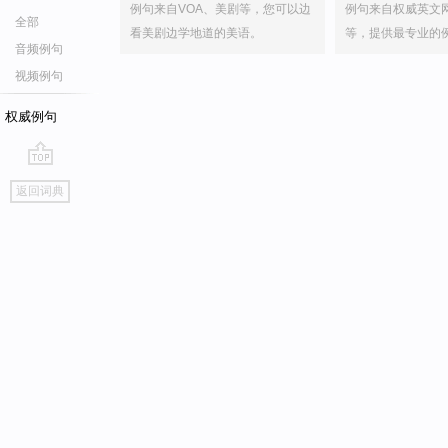
例句来自VOA、美剧等，您可以边
例句来自权威英文
全部
看美剧边学地道的美语。
等，提供最专业的
音频例句
视频例句
权威例句
go
返回词典
top