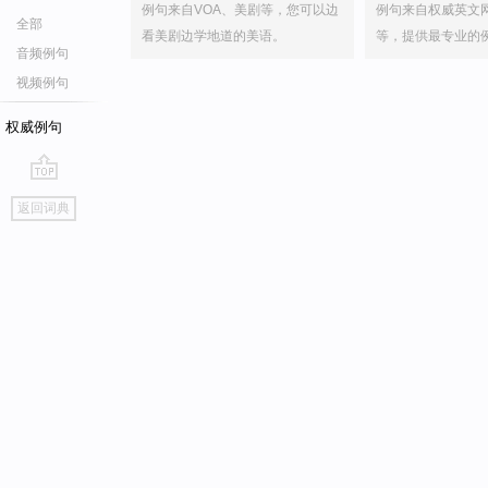
例句来自VOA、美剧等，您可以边
例句来自权威英文
全部
看美剧边学地道的美语。
等，提供最专业的
音频例句
视频例句
权威例句
go
返回词典
top