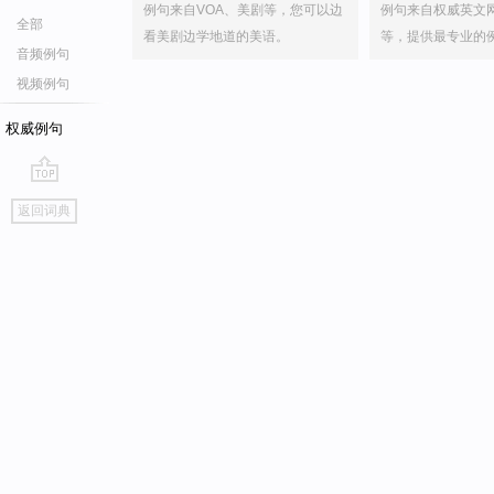
例句来自VOA、美剧等，您可以边
例句来自权威英文
全部
看美剧边学地道的美语。
等，提供最专业的
音频例句
视频例句
权威例句
go
返回词典
top