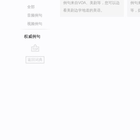
例句来自VOA、美剧等，您可以边
例句
全部
看美剧边学地道的美语。
等，
音频例句
视频例句
权威例句
go
返回词典
top