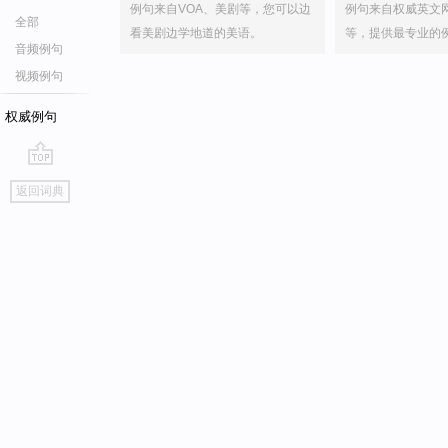
例句来自VOA、美剧等，您可以边
例句来自权威英文
全部
看美剧边学地道的美语。
等，提供最专业的
音频例句
视频例句
权威例句
go
返回词典
top