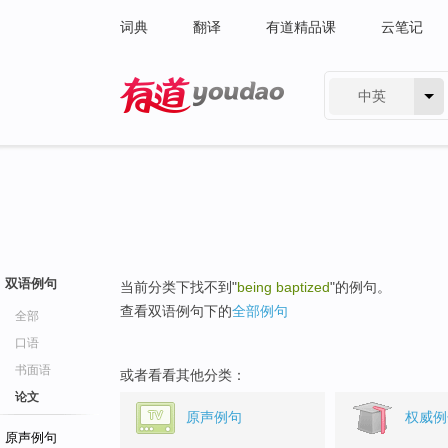
词典
翻译
有道精品课
云笔记
中英
有道 - 网易旗下搜索
双语例句
当前分类下找不到"
being baptized
"的例句。
查看双语例句下的
全部例句
全部
口语
书面语
或者看看其他分类：
论文
原声例句
权威例
原声例句