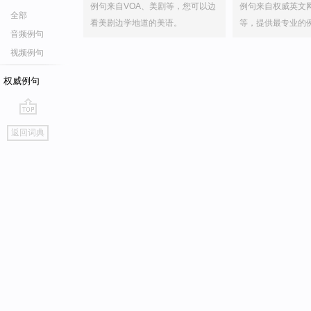
例句来自VOA、美剧等，您可以边
例句来自权威英文
全部
看美剧边学地道的美语。
等，提供最专业的
音频例句
视频例句
权威例句
go
返回词典
top