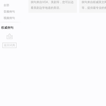
例句来自VOA、美剧等，您可以边
例句来自权威英文
全部
看美剧边学地道的美语。
等，提供最专业的
音频例句
视频例句
权威例句
go
返回词典
top