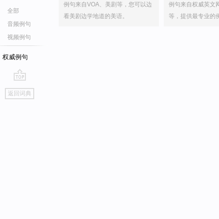
例句来自VOA、美剧等，您可以边
例句来自权威英文
全部
看美剧边学地道的美语。
等，提供最专业的
音频例句
视频例句
权威例句
go
返回词典
top