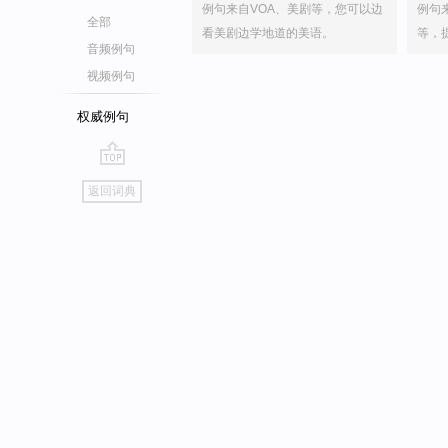
例句来自VOA、美剧等，您可以边
例句
全部
看美剧边学地道的美语。
等，
音频例句
视频例句
权威例句
go
返回词典
top