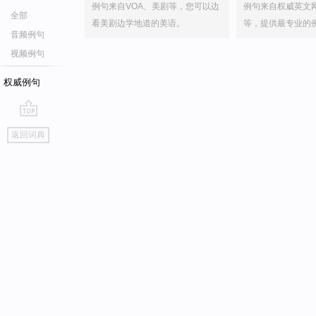
例句来自VOA、美剧等，您可以边
例句来自权威英文
全部
看美剧边学地道的美语。
等，提供最专业的
音频例句
视频例句
权威例句
go
返回词典
top