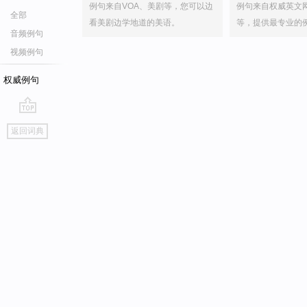
例句来自VOA、美剧等，您可以边
例句来自权威英文
全部
看美剧边学地道的美语。
等，提供最专业的
音频例句
视频例句
权威例句
go
返回词典
top