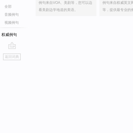
例句来自VOA、美剧等，您可以边
例句来自权威英文
全部
看美剧边学地道的美语。
等，提供最专业的
音频例句
视频例句
权威例句
go
返回词典
top