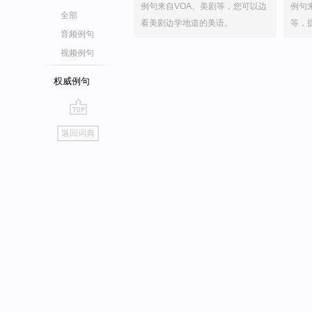
例句来自VOA、美剧等，您可以边
例句
全部
看美剧边学地道的美语。
等，
音频例句
视频例句
权威例句
go
返回词典
top