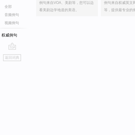
例句来自VOA、美剧等，您可以边
例句来自权威英文
全部
看美剧边学地道的美语。
等，提供最专业的
音频例句
视频例句
权威例句
go
返回词典
top