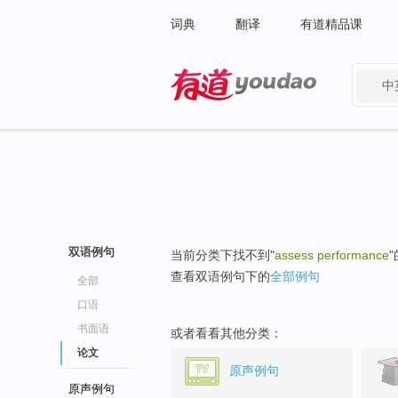
词典
翻译
有道精品课
中
有道 - 网易旗下搜索
双语例句
当前分类下找不到"
assess performance
查看双语例句下的
全部例句
全部
口语
书面语
或者看看其他分类：
论文
原声例句
原声例句