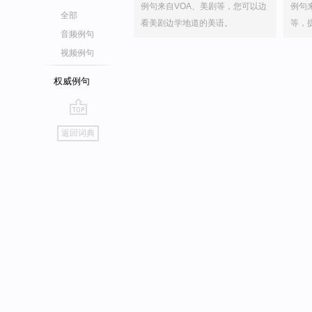
例句来自VOA、美剧等，您可以边
例句
全部
看美剧边学地道的美语。
等，
音频例句
视频例句
权威例句
go
返回词典
top