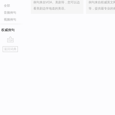
例句来自VOA、美剧等，您可以边
例句来自权威英文
全部
看美剧边学地道的美语。
等，提供最专业的
音频例句
视频例句
权威例句
go
返回词典
top