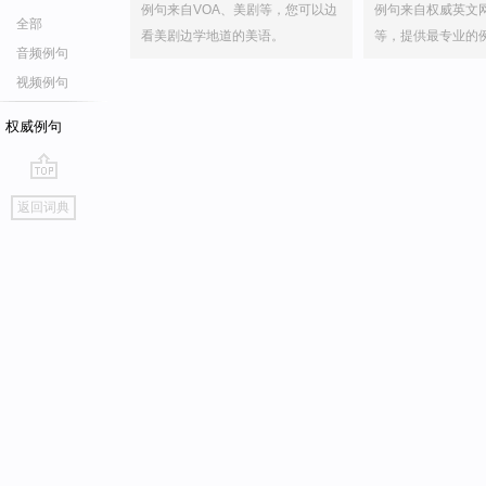
例句来自VOA、美剧等，您可以边
例句来自权威英文
全部
看美剧边学地道的美语。
等，提供最专业的
音频例句
视频例句
权威例句
go
返回词典
top