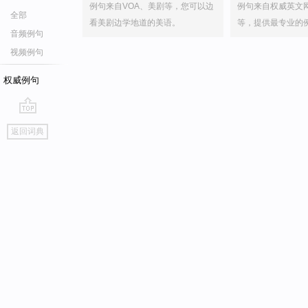
例句来自VOA、美剧等，您可以边
例句来自权威英文
全部
看美剧边学地道的美语。
等，提供最专业的
音频例句
视频例句
权威例句
go
返回词典
top