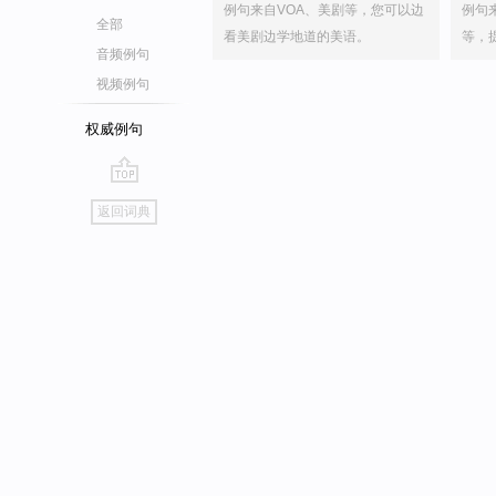
例句来自VOA、美剧等，您可以边
例句
全部
看美剧边学地道的美语。
等，
音频例句
视频例句
权威例句
go
返回词典
top