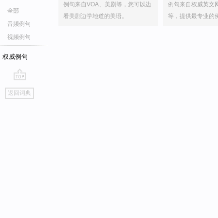
例句来自VOA、美剧等，您可以边
例句来自权威英文
全部
看美剧边学地道的美语。
等，提供最专业的
音频例句
视频例句
权威例句
go
返回词典
top