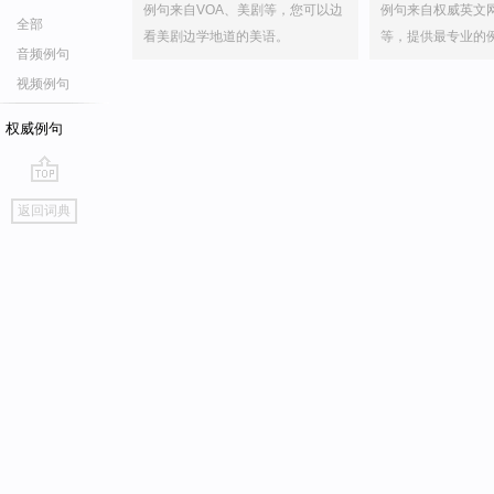
例句来自VOA、美剧等，您可以边
例句来自权威英文
全部
看美剧边学地道的美语。
等，提供最专业的
音频例句
视频例句
权威例句
go
返回词典
top