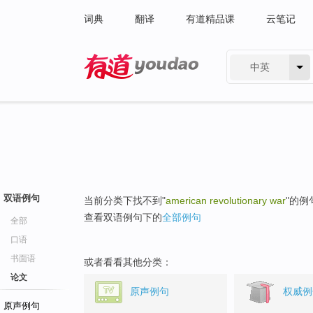
词典
翻译
有道精品课
云笔记
中英
有道 - 网易旗下搜索
双语例句
当前分类下找不到"
american revolutionary war
"的例
查看双语例句下的
全部例句
全部
口语
书面语
或者看看其他分类：
论文
原声例句
权威例
原声例句