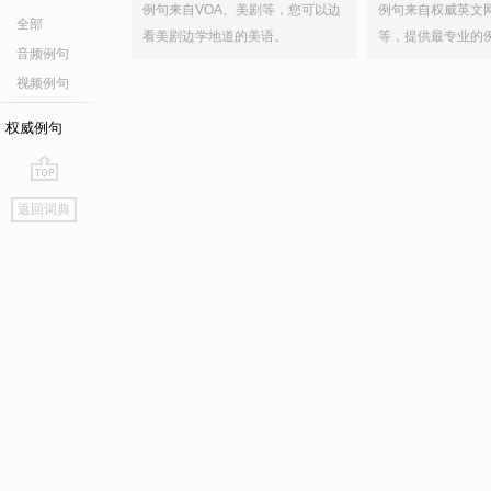
例句来自VOA、美剧等，您可以边
例句来自权威英文
全部
看美剧边学地道的美语。
等，提供最专业的
音频例句
视频例句
权威例句
go
返回词典
top