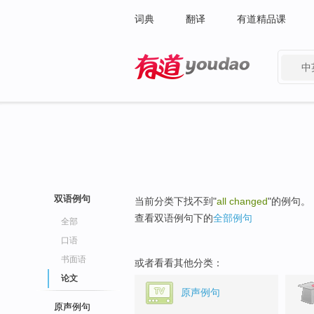
词典
翻译
有道精品课
中
有道 - 网易旗下搜索
双语例句
当前分类下找不到"
all changed
"的例句。
查看双语例句下的
全部例句
全部
口语
书面语
或者看看其他分类：
论文
原声例句
原声例句