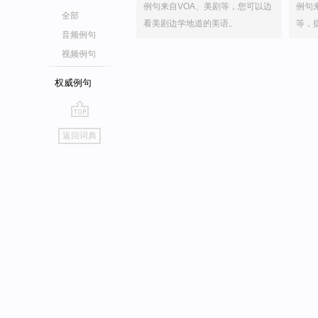
例句来自VOA、美剧等，您可以边
例句
全部
看美剧边学地道的美语。
等，
音频例句
视频例句
权威例句
go
返回词典
top