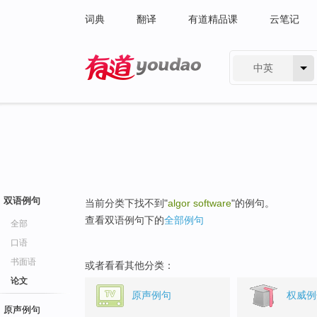
词典
翻译
有道精品课
云笔记
中英
有道 - 网易旗下搜索
双语例句
当前分类下找不到"
algor software
"的例句。
查看双语例句下的
全部例句
全部
口语
书面语
或者看看其他分类：
论文
原声例句
权威例
原声例句