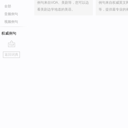
例句来自VOA、美剧等，您可以边
例句来自权威英文
全部
看美剧边学地道的美语。
等，提供最专业的
音频例句
视频例句
权威例句
go
返回词典
top