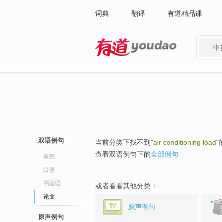
词典
翻译
有道精品课
中
有道 - 网易旗下搜索
双语例句
当前分类下找不到"
air conditioning load
查看双语例句下的
全部例句
全部
口语
书面语
或者看看其他分类：
论文
原声例句
原声例句