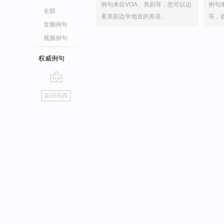
例句来自VOA、美剧等，您可以边
例句
全部
看美剧边学地道的美语。
等，
音频例句
视频例句
权威例句
go
返回词典
top